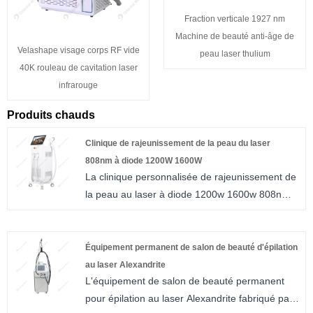
Fraction verticale 1927 nm
Machine de beauté anti-âge de
Velashape visage corps RF vide
peau laser thulium
40K rouleau de cavitation laser
infrarouge
Produits chauds
Clinique de rajeunissement de la peau du laser
808nm à diode 1200W 1600W
La clinique personnalisée de rajeunissement de
la peau au laser à diode 1200w 1600w 808nm
est la meilleure technologie pour tous les types
de peau et l'épilation sur le marché actuel. La
clinique de rajeunissement de la peau au laser
Équipement permanent de salon de beauté d'épilation
à diode 1200w 1600w 808nm est la meilleure
au laser Alexandrite
L'équipement de salon de beauté permanent
longueur d'onde pour l'épilation. Comparé à
pour épilation au laser Alexandrite fabriqué par
l'IPL ou à l'épilation à la cire, le laser à diode