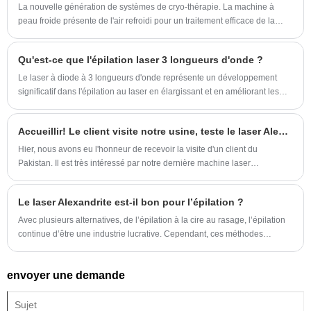
La nouvelle génération de systèmes de cryo-thérapie. La machine à
peau froide présente de l'air refroidi pour un traitement efficace de la
douleur, une réduction de gonflement et une relaxation musculaire.
Qu'est-ce que l'épilation laser 3 longueurs d'onde ?
Le laser à diode à 3 longueurs d'onde représente un développement
significatif dans l'épilation au laser en élargissant et en améliorant les
options de traitement. Cette technologie offre une solution sur mesure
qui peut être adaptée à une variété de besoins des clients, ce qui en fait
Accueillir! Le client visite notre usine, teste le laser Alexandrite
une option attrayante tant pour les cliniques que pour les patients.
Hier, nous avons eu l'honneur de recevoir la visite d'un client du
Pakistan. Il est très intéressé par notre dernière machine laser
Alexandrite.
Le laser Alexandrite est-il bon pour l’épilation ?
Avec plusieurs alternatives, de l’épilation à la cire au rasage, l’épilation
continue d’être une industrie lucrative. Cependant, ces méthodes
conventionnelles d’épilation sont souvent inefficaces, longues et parfois
douloureuses. C’est là qu’entre en scène le laser Alexandrite, un
envoyer une demande
appareil d’épilation de pointe. Qu’est-ce que le laser Alexandrite
exactement et comment se compare-t-il aux techniques d’épilation plus
conventionnelles ?