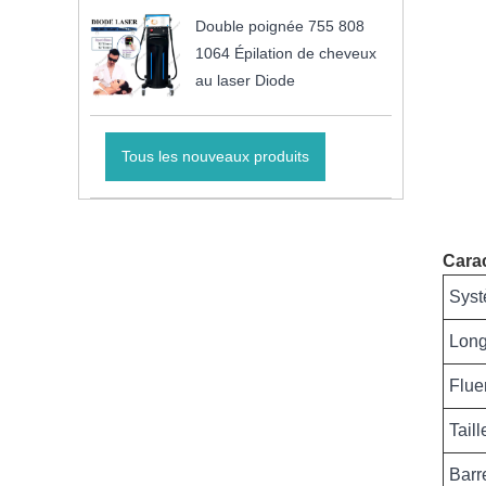
Double poignée 755 808
1064 Épilation de cheveux
au laser Diode
Tous les nouveaux produits
Carac
Syst
Long
Flue
Taill
Barr