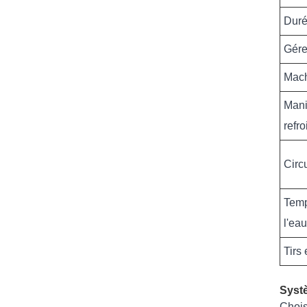
Duré
Gére
Mac
Mani
refr
Circ
Temp
l'eau
Tirs 
Systè
Chois