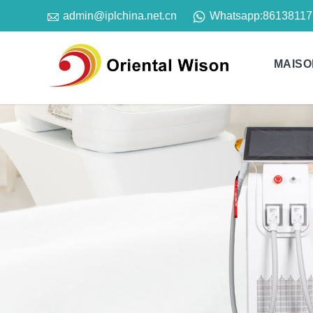

Whatsapp:
86138117
admin@iplchina.net.cn
MAISO