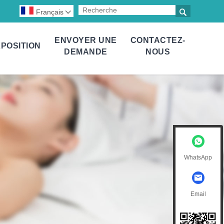

Français

ENVOYER UNE
CONTACTEZ-
POSITION
DEMANDE
NOUS
WhatsApp
Email