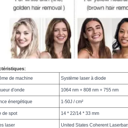
téristiques:
ème de machine
Système laser à diode
ueur d'onde
1064 nm + 808 nm + 755 nm
nce énergétique
1-50J / cm²
e de spot
14 * 22/14 * 33 mm
es laser
United States Coherent Laserbars