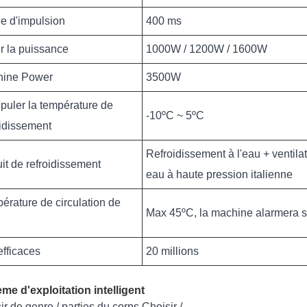
e d'impulsion
400 ms
r la puissance
1000W / 1200W / 1600W
hine Power
3500W
puler la température de
-10ºC ~ 5ºC
oidissement
Refroidissement à l'eau + ventil
uit de refroidissement
eau à haute pression italienne
érature de circulation de
Max 45ºC, la machine alarmera si
efficaces
20 millions
me d'exploitation intelligent
ir de genre / parties du corps Choisir /