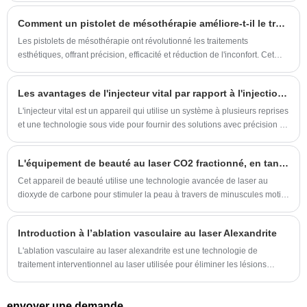
de la texture grossière de la peau.
Comment un pistolet de mésothérapie améliore-t-il le traitement de la peau ?
Les pistolets de mésothérapie ont révolutionné les traitements
esthétiques, offrant précision, efficacité et réduction de l'inconfort. Cet
article explore le fonctionnement, les avantages et les applications
pratiques des pistolets de mésothérapie pour les professionnels et les
Les avantages de l'injecteur vital par rapport à l'injection manuelle
patients, fournissant un guide complet pour ceux qui recherchent des
solutions avancées de soins de la peau.
L'injecteur vital est un appareil qui utilise un système à plusieurs reprises
et une technologie sous vide pour fournir des solutions avec précision et
uniformément, comme l'acide hyaluronique, dans la peau pour le
rajeunissement et l'hydratation de la peau. Il minimise la perte de
L'équipement de beauté au laser CO2 fractionné, en tant que technologie révolutionnaire dans le domaine de la beauté, a apporté de bonnes nouvelles à de nombreux amateurs de beauté grâce à ses avantages uniques dans le traitement de la peau.
médicaments et la douleur tout en maximisant l'efficacité du traitement.
Cet appareil de beauté utilise une technologie avancée de laser au
dioxyde de carbone pour stimuler la peau à travers de minuscules motifs
de treillis afin de favoriser la régénération et la réparation du collagène.
Ce traitement non invasif est non seulement sûr et efficace, mais aussi
Introduction à l’ablation vasculaire au laser Alexandrite
extrêmement confortable.
L'ablation vasculaire au laser alexandrite est une technologie de
traitement interventionnel au laser utilisée pour éliminer les lésions
vasculaires ou les « naevus étoilés » vasculaires à la surface du corps
humain.
envoyer une demande