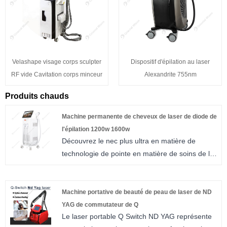
Velashape visage corps sculpter
Dispositif d'épilation au laser
RF vide Cavitation corps minceur
Alexandrite 755nm
Produits chauds
Machine permanente de cheveux de laser de diode de
l'épilation 1200w 1600w
Découvrez le nec plus ultra en matière de
technologie de pointe en matière de soins de la
peau avec la machine à épilation permanente
au laser à diode 1200w 1600w d'Oriental Wison
pour l'épilation permanente. Cet outil puissant,
Machine portative de beauté de peau de laser de ND
conçu de manière précise et innovante, offre
YAG de commutateur de Q
Le laser portable Q Switch ND YAG représente
une solution complète à un large éventail de