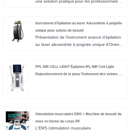
une solution pratique pour les professionnels de
problèmes de peau et garantit les meilleurs
la santé à la recherche d'options de traitement
résultats possibles à chaque séance de
efficaces pour les lésions pigmentées et les
traitement.
tatouages ​​indésirables. Cet appareil combine
Instrument d'épilation au laser Alexandrite à poignée
une technologie établie avec une portabilité
unique pour salons de beauté
Présentation de l'instrument avancé d'épilation
moderne, ce qui le rend adapté à divers
au laser alexandrite à poignée unique d'Oriental
environnements cliniques.
Wison pour les salons de beauté – un outil de
beauté polyvalent conçu pour une épilation
efficace et un rajeunissement de la peau.
FPL NIR CELL LIGHT Épilation IPL NIR Cell Light
Equipé d'une technologie de pointe et d'une
Rajeunissement de la peau Traitement des veines
sélection complète d'accessoires, cet appareil
vasculaires Blanchiment de la peau Équipement de
offre une solution globale pour divers besoins
beauté au laser cosmétique
cosmétiques.
Stimulation musculaire EMS + Machine de beauté de
mise en forme du corps RF
L'EMS (stimulation musculaire