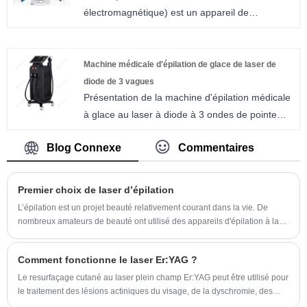
électromagnétique) est un appareil de
modelage du corps. Il utilise une puissante
énergie électromagnétique pour induire des
contractions musculaires dépassant de loin
Machine médicale d'épilation de glace de laser de
celles de toute méthode de fitness traditionnelle.
diode de 3 vagues
Présentation de la machine d'épilation médicale
Cette contraction musculaire intense développe
à glace au laser à diode à 3 ondes de pointe
simultanément les muscles et réduit la graisse.
d'Oriental, une percée dans la technologie
C'est comme un entraînement de haute
Blog Connexe
Commentaires
d'épilation. Cet appareil avancé allie innovation
intensité en salle de sport, mais sans avoir
et efficacité pour offrir une épilation permanente
besoin de transpiration abondante ni de temps
avec des résultats rapides sur divers types de
de récupération.
Premier choix de laser d’épilation
peau et de poils.
L’épilation est un projet beauté relativement courant dans la vie. De
nombreux amateurs de beauté ont utilisé des appareils d'épilation à la
cire d'abeille et d'épilation à domicile, et certains ont également eu une
épilation au point de congélation et une épilation au laser traditionnelle.
Comment fonctionne le laser Er:YAG ?
Le resurfaçage cutané au laser plein champ Er:YAG peut être utilisé pour
le traitement des lésions actiniques du visage, de la dyschromie, des
rhytides, des cicatrices, du laxisme cutané ou même pour l'amélioration