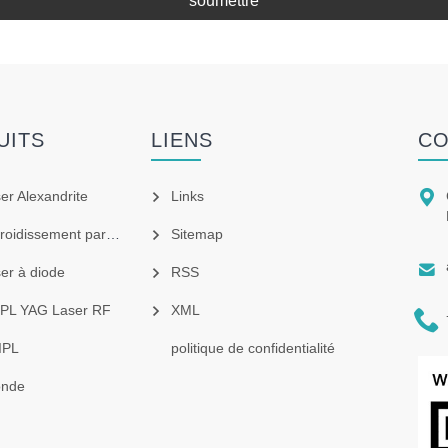
soumettre
UITS
LIENS
CO

ser Alexandrite
Links
idissement par air
Sitemap

ser à diode
RSS
 IPL YAG Laser RF
XML

IPL
politique de confidentialité
onde