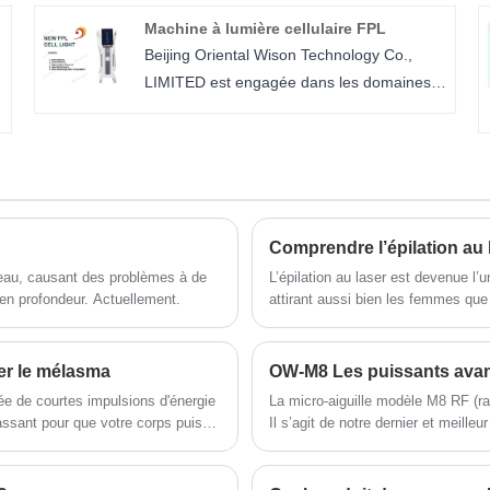
instantanément dans la peau et atteint le
Machine à lumière cellulaire FPL
s
follicule pileux pendant le traitement, la
Beijing Oriental Wison Technology Co.,
lumière de sortie est absorbée par la
LIMITED est engagée dans les domaines
mélanine dans le follicule pileux, détruisant
des équipements de beauté avec plus de
ainsi le follicule pileux et atteignant une
20 ans d'expérience, comme FPL Cell Light
épilation permanente .
Machine. Nous avons acquis une très
bonne réputation dans le monde entier.
Nous intégrons la recherche, le
développement, la fabrication, la formation
et la vente de machines de beauté laser.
peau, causant des problèmes à de
L’épilation au laser est devenue l’
en profondeur. Actuellement.
attirant aussi bien les femmes que
Notre gamme de produits couvre le laser
Erbium yag, le laser Alexandrite, le laser à
diode, le laser IPL, le laser ND YAG, le
er le mélasma
OW-M8 Les puissants avant
laser fractionné 10600 nm, la micro-aiguille
ée de courtes impulsions d'énergie
La micro-aiguille modèle M8 RF (rad
RF et les machines EMS. Nous fournirons
assant pour que votre corps puisse
Il s’agit de notre dernier et meilleu
également des distributeurs puissants de
sérieux processus de raffermisseme
services OEM de différents pays.