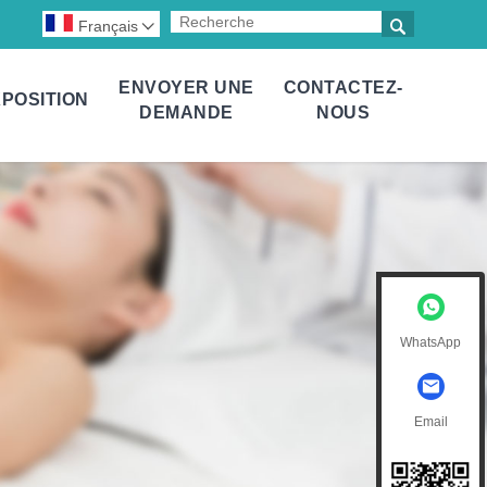

Français

ENVOYER UNE
CONTACTEZ-
POSITION
DEMANDE
NOUS
WhatsApp
Email