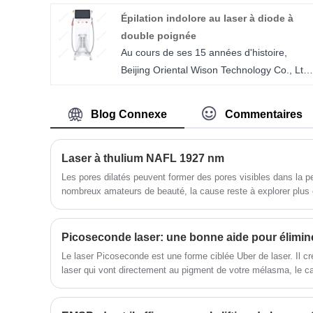
médispas. Doté d'une puissance réglable
Épilation indolore au laser à diode à
de 1 200 W à 2 400 W et de trois longueur
double poignée
d'onde (755 nm, 808 nm, 1 064 nm), il
Au cours de ses 15 années d'histoire,
traite efficacement tous les types de
Beijing Oriental Wison Technology Co., Ltd.
cheveux et toutes les carnations. La
a produit plusieurs équipements de beauté
conception à double poignée permet un
différents, notamment l'épilation sans
fonctionnement continu, réduisant les
Blog Connexe
Commentaires
douleur au laser à diode à double poignée.
temps de traitement et maximisant le flux
Nous combinons la recherche, le
des patients. Un refroidissement avancé et
développement, la fabrication, la formation
Laser à thulium NAFL 1927 nm
des commandes intuitives garantissent des
et la vente d’équipements de beauté. Notre
résultats sûrs, confortables et cohérents
Les pores dilatés peuvent former des pores visibles dans la 
nombreux amateurs de beauté, la cause reste à explorer plus 
offre de produits comprend les lasers EMS,
pour chaque session.
HIFU, IPL et Alexandrite. Afin de satisfaire
les besoins des clients, nous proposerons
Picoseconde laser: une bonne aide pour élimin
également un service OEM.
Le laser Picoseconde est une forme ciblée Uber de laser. Il cr
laser qui vont directement au pigment de votre mélasma, le c
naturellement le jeter.