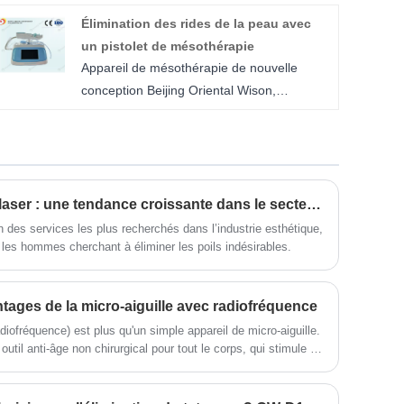
15 ans, maintenant nous sommes un
Élimination des rides de la peau avec
fabricant de gain de poils au laser à trois
un pistolet de mésothérapie
longueurs d'onde. Laser, HIF, IPL, etc.
Appareil de mésothérapie de nouvelle
conception Beijing Oriental Wison,
largement plébiscité dans l'industrie
esthétique pour sa précision, sa sécurité et
sa polyvalence dans l'administration de
traitements intradermiques.
Comprendre l’épilation au laser : une tendance croissante dans le secteur esthétique
un des services les plus recherchés dans l’industrie esthétique,
 les hommes cherchant à éliminer les poils indésirables.
ages de la micro-aiguille avec radiofréquence
iofréquence) est plus qu'un simple appareil de micro-aiguille.
r outil anti-âge non chirurgical pour tout le corps, qui stimule un
nt de la peau grâce à l’ajout de radiofréquence.