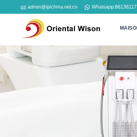

Whatsapp:
86138117
admin@iplchina.net.cn
MAISO