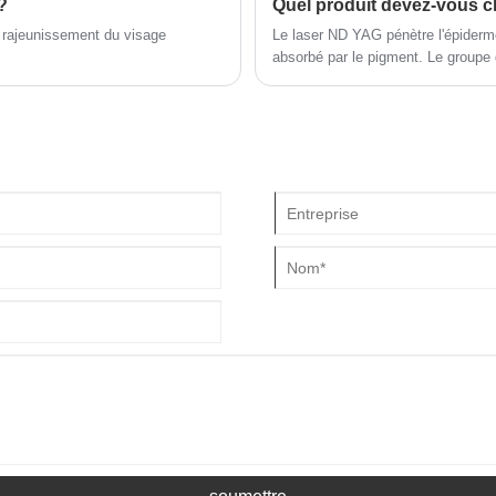
?
u rajeunissement du visage
Le laser ND YAG pénètre l'épiderme
absorbé par le pigment. Le groupe 
morceaux et sera excrété du corps