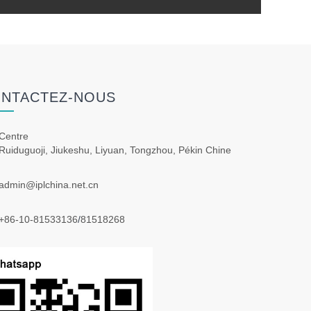
NTACTEZ-NOUS
Centre
Ruiduguoji, Jiukeshu, Liyuan, Tongzhou, Pékin Chine
admin@iplchina.net.cn
+86-10-81533136
/
81518268