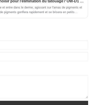
Quel produit devez-vous choisir pour l'élimination du tatouage? OW-D1 Q Commutation ND YAG Laser est le choix rentable.
 et entre dans le derme, agissant sur l'amas de pigments et
de pigments gonflera rapidement et se brisera en petits
 par le métabolisme.