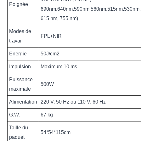
Poignée
690nm,640nm,590nm,560nm,515nm,530nm,
615 nm, 755 nm)
Modes de
FPL+NIR
travail
Énergie
50J/cm2
Impulsion
Maximum 10 ms
Puissance
500W
maximale
Alimentation
220 V, 50 Hz ou 110 V, 60 Hz
G.W.
67 kg
Taille du
54*54*115cm
paquet