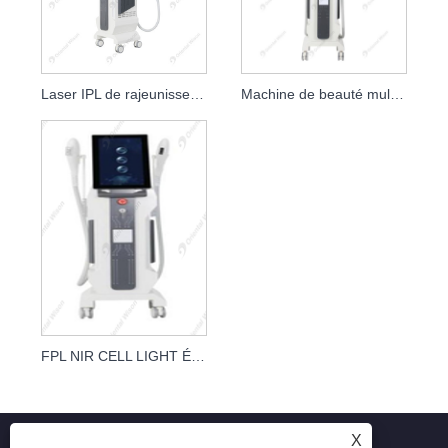
Laser IPL de rajeunissement de la peau d'épilation à lumière cellulaire FPL
Machine de beauté multifonctionnelle 2 en 1
FPL NIR CELL LIGHT Épilation IPL NIR Cell Light Rajeunissement de la peau Traitement des veines vasculaires Blanchiment de la peau Équipement de beauté au laser cosmétique
X