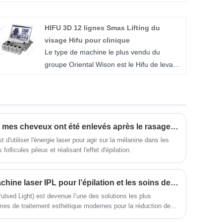
machine de rajeunissement de la peau au
laser à diode 1 200 W 1 600 W d'Oriental
HIFU 3D 12 lignes Smas Lifting du
Wison. Conçu avec une innovation et une
visage Hifu pour clinique
précision de pointe, cet appareil puissant
Le type de machine le plus vendu du
offre une solution complète à une myriade
groupe Oriental Wison est le Hifu de levage
de problèmes de peau, garantissant des
du visage 3D HIFU 12 lignes SMAS de
résultats optimaux à chaque séance de
haute qualité pour équipement clinique,
traitement.
vendu sur les marchés intérieurs européen,
américain, moyen-oriental et chinois. 3D
HIFU 12 lignes Smas Facial Lifting Hifu
Comment puis-je vérifier si mes cheveux ont été enlevés après le rasage du laser? BBT Pro Laser + Analyse de la peau à votre service!
pour équipement de beauté clinique, 3D
st d'utiliser l'énergie laser pour agir sur la mélanine dans les
 follicules pileux et réalisant l'effet d'épilation.
HIFU utilise des ultrasons focalisés de
haute intensité, la dernière technologie non
chirurgicale sûre et efficace pour traiter les
Comment fonctionne la machine laser IPL pour l’épilation et les soins de la peau ?
problèmes du visage et du corps. Le visage
ulsed Light) est devenue l’une des solutions les plus
3D HIFU est le dernier traitement de lifting
èmes de traitement esthétique modernes pour la réduction des
non chirurgical permettant à la fois de
tion et le rajeunissement global de la peau. Contrairement aux