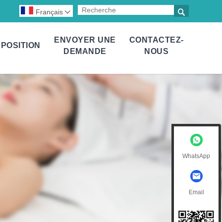

Français

ENVOYER UNE
CONTACTEZ-
POSITION
DEMANDE
NOUS
WhatsApp
Email