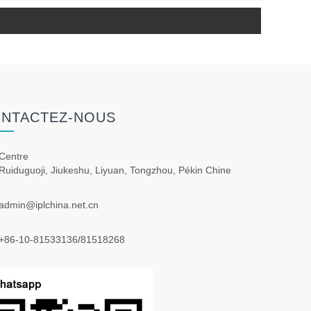
NTACTEZ-NOUS
Centre
Ruiduguoji, Jiukeshu, Liyuan, Tongzhou, Pékin Chine
admin@iplchina.net.cn
+86-10-81533136
/
81518268