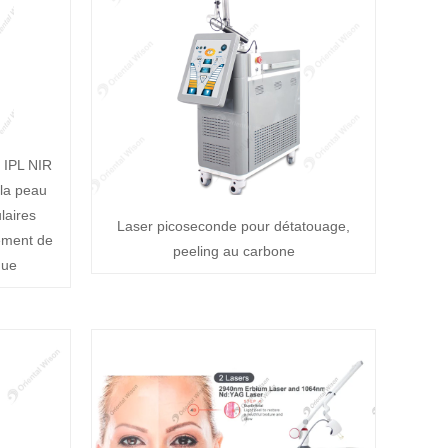
 IPL NIR
 la peau
laires
Laser picoseconde pour détatouage,
ement de
peeling au carbone
que