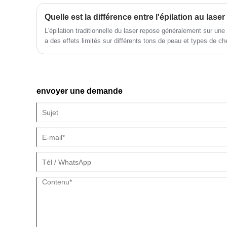
d'élimination des pigments laser
picoseconde Oriental Wison construits en
Corée avec des bras laser importés
L'épilation traditionnelle du laser repose généralement sur une
a des effets limités sur différents tons de peau et types de c
garantissent la production d'énergie la plus
élevée, aucun tir limité et une utilisation à
vie complète. Bienvenue à nous contacter
pour plus de détails.
envoyer une demande