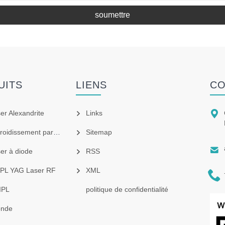
soumettre
UITS
LIENS
CO

ser Alexandrite
Links
idissement par air
Sitemap

ser à diode
RSS
 IPL YAG Laser RF
XML

IPL
politique de confidentialité
onde