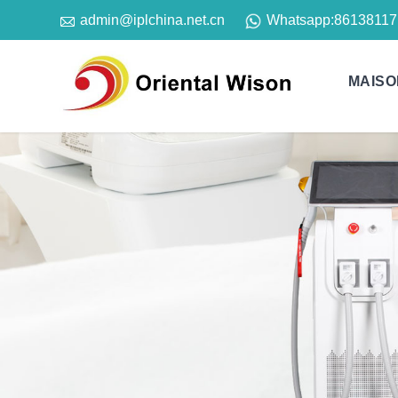

Whatsapp:
86138117
admin@iplchina.net.cn
MAISO