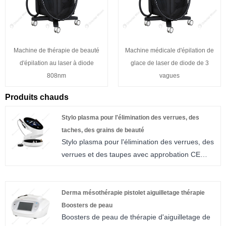
Machine de thérapie de beauté
Machine médicale d'épilation de
d'épilation au laser à diode
glace de laser de diode de 3
808nm
vagues
Produits chauds
Stylo plasma pour l'élimination des verrues, des
taches, des grains de beauté
Stylo plasma pour l'élimination des verrues, des
verrues et des taupes avec approbation CE
depuis plus de 10 ans, Beijing Oriental Wison
Technology Co., Ltd. s'est spécialisée dans
l'exportation d'équipements de beauté. Nous
Derma mésothérapie pistolet aiguilletage thérapie
nous sommes bâtis une solide réputation à
Boosters de peau
Boosters de peau de thérapie d'aiguilletage de
travers le monde. Nous fournissons de l'E-light