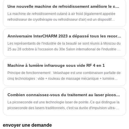
tous les types de peau peuvent être efficacement dépourvus de poils
stimule la formation de collagène et favorise la
Une nouvelle machine de refroidissement améliore le confort des traitements
grâce à la longueur d'onde de 1 064 nm. À l’aide d’une puissante
dégradation des graisses, qui sont ensuite
énergie laser, cette méthode brûle le follicule pileux, détruisant ainsi la
La machine de refroidissement cutané à air froid (également appelée
évacuées naturellement du corps en chauffant
racine de manière irréversible. En détruisant les follicules pileux, le
refroidisseur de cryothérapie ou refroidisseur d'air) est un dispositif
ces zones ciblées à environ 65 degrés.
puissant laser favorise une réduction durable des poils en stoppant la
médical qui souffle un flux contrôlé d'air sec ultra-froid (généralement
croissance de nouveaux poils.
-4°C à -40°C) sur la peau pendant les procédures au laser, IPL ou RF.
Anniversaire InterCHARM 2023 a dépassé tous les records précédents cette année !
C'est la référence en matière de soulagement continu et sans contact de
la douleur et de protection thermique.
Les représentants de l'industrie de la beauté se sont réunis à Moscou du
25 au 28 octobre à l'occasion du 30e Salon international de l'industrie de
la parfumerie et des cosmétiques - InterCHARM. Nous sommes honorés
de participer à cette exposition.
Machine à lumière infrarouge sous vide RF 4 en 1
Principe de fonctionnement : Velashape est une combinaison parfaite de
cinq technologies : vide + rouleau de massage mécanique + lumière
infrarouge + RF bipolaire + cavitation. Il apporte une solution au
relâchement cutané, aux rides, à l'accumulation de graisse et à la
Combien connaissez-vous du traitement au laser picoseconde ?
cellulite grâce à un traitement non invasif, puis permet d'obtenir l'effet du
visage. lifting et sculpture du corps.
La picoseconde est une technologie laser de pointe. Ce qui distingue la
picoseconde des lasers traditionnels, c'est sa durée d'impulsion ultra-
courte en picoseconde.
envoyer une demande