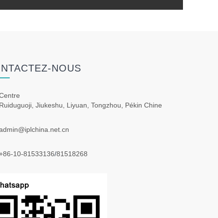
NTACTEZ-NOUS
Centre
Ruiduguoji, Jiukeshu, Liyuan, Tongzhou, Pékin Chine
admin@iplchina.net.cn
+86-10-81533136
/
81518268