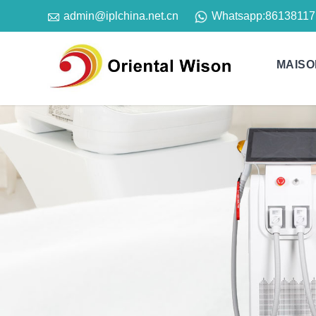

Whatsapp:
86138117
admin@iplchina.net.cn
MAISO