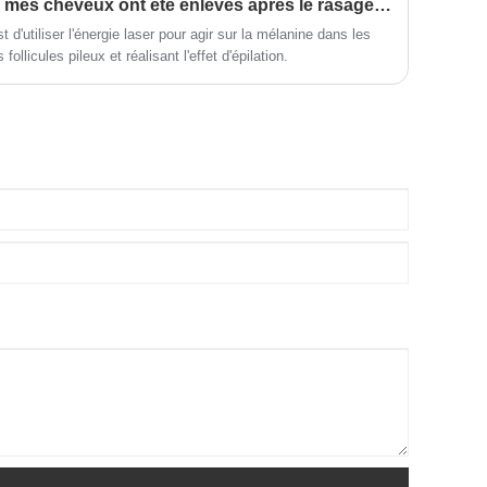
Comment puis-je vérifier si mes cheveux ont été enlevés après le rasage du laser? BBT Pro Laser + Analyse de la peau à votre service!
picoseconde Oriental Wison construits en
ement, les principaux avantages, les applications, les
Corée avec des bras laser importés
st d'utiliser l'énergie laser pour agir sur la mélanine dans les
dérations opérationnelles des systèmes de machines laser IPL,
 follicules pileux et réalisant l'effet d'épilation.
garantissent la production d'énergie la plus
pations pratiques des utilisateurs telles que la sécurité,
ilité.
élevée, aucun tir limité et une utilisation à
vie complète. Bienvenue à nous contacter
pour plus de détails.