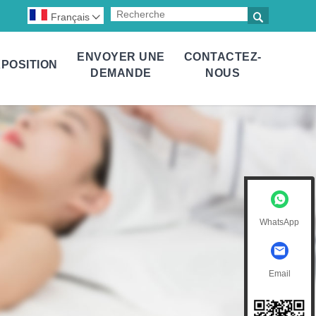

Français

ENVOYER UNE
CONTACTEZ-
POSITION
DEMANDE
NOUS
WhatsApp
Email