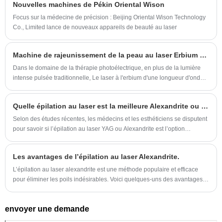
à l'aide de longues impulsions qui sont
Nouvelles machines de Pékin Oriental Wison
forme aux professionnels de l'industrie de Turquie et de l'étranger pour
transformée en chaleur dans les tissus. La
créer de nouvelles opportunités commerciales et de partenariat.
Focus sur la médecine de précision : Beijing Oriental Wison Technology
chaleur a un impact sur le système vasculaire
Co., Limited lance de nouveaux appareils de beauté au laser
des lésions. Et le laser à impulsion longue ND
YAG 1064 nm d'Oriental Wison a été approuvé
Machine de rajeunissement de la peau au laser Erbium 2940nm
CE et ISO pour une utilisation sur les personnes
Dans le domaine de la thérapie photoélectrique, en plus de la lumière
à la peau bronzée et ethnique.
intense pulsée traditionnelle, Le laser à l'erbium d'une longueur d'onde
de 2940 nm est également un laser largement utilisé en dermatologie.
Quelle épilation au laser est la meilleure Alexandrite ou YAG ?
Selon des études récentes, les médecins et les esthéticiens se disputent
pour savoir si l’épilation au laser YAG ou Alexandrite est l’option
supérieure. Quelle approche offre le plus de chances d’obtenir une peau
lisse et sans poils ? Les deux approches présentent des avantages et
Les avantages de l’épilation au laser Alexandrite.
des inconvénients.
L’épilation au laser alexandrite est une méthode populaire et efficace
pour éliminer les poils indésirables. Voici quelques-uns des avantages
associés à l’épilation au laser Alexandrite :
envoyer une demande