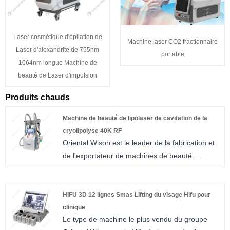
Laser cosmétique d'épilation de
Machine laser CO2 fractionnaire
Laser d'alexandrite de 755nm
portable
1064nm longue Machine de
beauté de Laser d'impulsion
Produits chauds
Machine de beauté de lipolaser de cavitation de la
cryolipolyse 40K RF
Oriental Wison est le leader de la fabrication et
de l'exportateur de machines de beauté
lipolaser RF à cavitation 40K de cryolipolyse
depuis plus de 15 ans en Chine. Avec une
bonne qualité et des prix compétitifs, nous
HIFU 3D 12 lignes Smas Lifting du visage Hifu pour
avons établi des relations de coopération à long
clinique
Le type de machine le plus vendu du groupe
terme avec de nombreux clients européens et