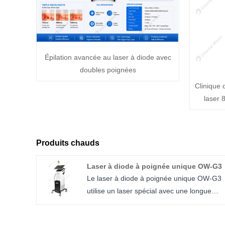
Épilation avancée au laser à diode avec
doubles poignées
Clinique 
laser
Produits chauds
Laser à diode à poignée unique OW-G3
Le laser à diode à poignée unique OW-G3
utilise un laser spécial avec une longue
largeur d'impulsion de 808 nm, peut
pénétrer dans le follicule pileux. En utilisant