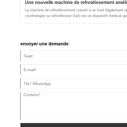
peuvent varier et que le modèle spécifique de la machine IPL 
La machine de refroidissement cutané à air froid (également a
cryothérapie ou refroidisseur d'air) est un dispositif médical qui
ultra-froid (généralement -4°C à -40°C) sur la peau pendant le
C'est la référence en matière de soulagement continu et sans 
protection thermique.
envoyer une demande