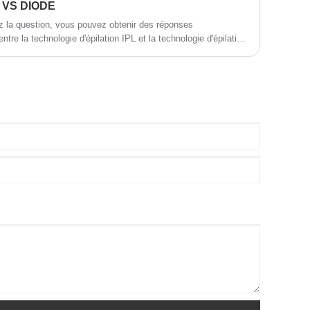
 VS DIODE
z la question, vous pouvez obtenir des réponses
entre la technologie d'épilation IPL et la technologie d'épilation
s soulignent l’efficacité des lasers à diode par rapport à l’IPL
 un coup d'œil à ce que vous devez
n au laser. Avant d’investir dans une entreprise d’épilation au
e les différences entre les lasers à diode et l’IPL.