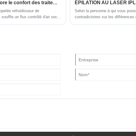
peut influencer ces facteurs.
Une nouvelle machine de refroidissement améliore le confort des traitements
ÉPILATION AU LASER IPL
ppelée refroidisseur de
Selon la personne à qui vous pose
 souffle un flux contrôlé d'air sec
contradictoires sur les différences 
s procédures au laser, IPL ou RF.
au laser à diode. La plupart des gen
contact de la douleur et de
comme principale différence, mais d’où cela vient-il ? Jetons
savoir sur la technologie d'épilatio
laser, il est essentiel de comprendr