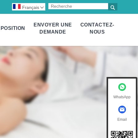

Français

ENVOYER UNE
CONTACTEZ-
POSITION
DEMANDE
NOUS
WhatsApp
Email