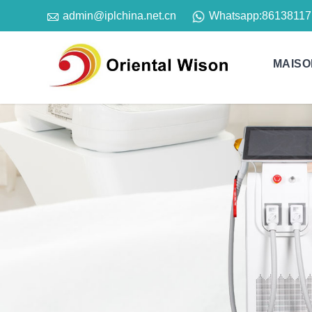

Whatsapp:
86138117
admin@iplchina.net.cn
MAISO