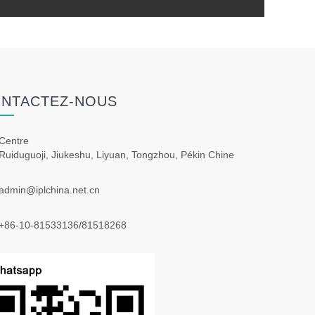
NTACTEZ-NOUS
Centre
Ruiduguoji, Jiukeshu, Liyuan, Tongzhou, Pékin Chine
admin@iplchina.net.cn
+86-10-81533136
/
81518268