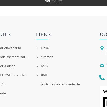
soumettre
UITS
LIENS
CO

ser Alexandrite
Links
idissement par air
Sitemap

ser à diode
RSS
 IPL YAG Laser RF
XML

IPL
politique de confidentialité
onde