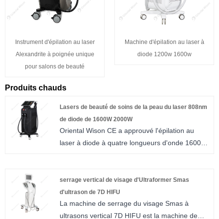
Instrument d'épilation au laser
Machine d'épilation au laser à
Alexandrite à poignée unique
diode 1200w 1600w
pour salons de beauté
Produits chauds
Lasers de beauté de soins de la peau du laser 808nm
de diode de 1600W 2000W
Oriental Wison CE a approuvé l'épilation au
laser à diode à quatre longueurs d'onde 1600w
2000w Laser à diode 808nm machine de lasers
de beauté pour soins de la peau.
Notre entreprise, Beijing Oriental Wison
serrage vertical de visage d'Ultraformer Smas
Technology Co., Ltd, se spécialise depuis plus
d'ultrason de 7D HIFU
La machine de serrage du visage Smas à
de dix ans dans l'exportation d'équipements de
ultrasons vertical 7D HIFU est la machine de
beauté. De plus, nous sommes connus dans le