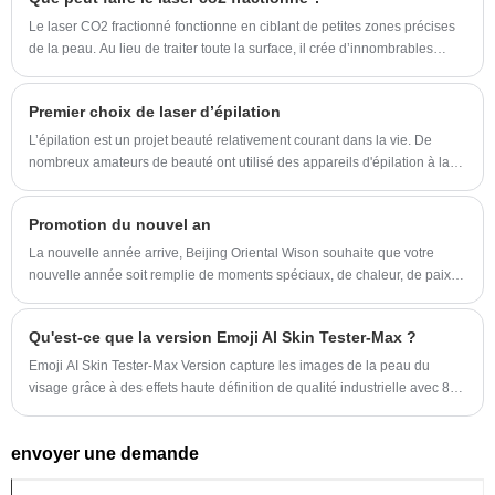
les vendons également aux salons, spas et
Le laser CO2 fractionné fonctionne en ciblant de petites zones précises
autres entreprises du monde entier. Des
de la peau. Au lieu de traiter toute la surface, il crée d’innombrables
colonnes microscopiques de lésions cutanées.
solutions de vente au détail et en gros sont
disponibles. Chaque année, nous voyageons
Premier choix de laser d’épilation
dans différentes parties du monde pour
L’épilation est un projet beauté relativement courant dans la vie. De
participer à des expositions d'équipements de
nombreux amateurs de beauté ont utilisé des appareils d'épilation à la
cire d'abeille et d'épilation à domicile, et certains ont également eu une
beauté. Nous nous engageons à apprendre et à
épilation au point de congélation et une épilation au laser traditionnelle.
partager des idées avec les fabricants de
Promotion du nouvel an
technologies et d'équipements les plus de
La nouvelle année arrive, Beijing Oriental Wison souhaite que votre
pointe, et nous utilisons ces connaissances pour
nouvelle année soit remplie de moments spéciaux, de chaleur, de paix et
créer un stylo plasma encore meilleur pour
de bonheur ! J'espère que nous aurons plus de coopération en 2024.
l'élimination des verrues, des taches, des
Qu'est-ce que la version Emoji AI Skin Tester-Max ?
taupes. Nous travaillons sur le principe de
Emoji AI Skin Tester-Max Version capture les images de la peau du
l'orientation client. , et nous existons pour aider
visage grâce à des effets haute définition de qualité industrielle avec 8
nos clients à réaliser leurs rêves de beauté.
sources de lumière telles que la lumière blanche, la lumière polarisée
positive, la lumière polarisée négative, la lumière UV, la lumière bleue, la
Nous nous engageons à jouer un rôle unique et
envoyer une demande
lumière de Wu, la lumière brune, et feu rouge.
essentiel dans l’avancement de l’industrie de la
beauté.