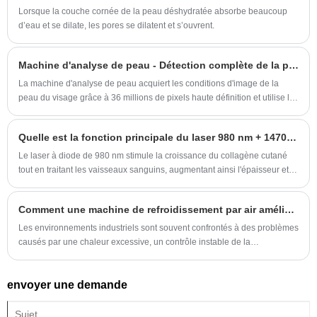
transformée en chaleur dans les tissus. La
Lorsque la couche cornée de la peau déshydratée absorbe beaucoup
chaleur a un impact sur le système vasculaire
d’eau et se dilate, les pores se dilatent et s’ouvrent.
des lésions. Et le laser à impulsion longue ND
YAG 1064 nm d'Oriental Wison a été approuvé
Machine d'analyse de peau - Détection complète de la peau
CE et ISO pour une utilisation sur les personnes
La machine d'analyse de peau acquiert les conditions d'image de la
à la peau bronzée et ethnique.
peau du visage grâce à 36 millions de pixels haute définition et utilise la
technologie d'imagerie à 8 spectres, la technologie de reconnaissance
faciale AI, la technologie d'apprentissage en profondeur, la technologie
Quelle est la fonction principale du laser 980 nm + 1470 nm ?
de simulation de peau 3D, ainsi que le cloud computing et le stockage
en cloud pour effectuer des analyses quantitatives superficielles et
Le laser à diode de 980 nm stimule la croissance du collagène cutané
profondes. analyse des caractéristiques pathologiques de la peau.
tout en traitant les vaisseaux sanguins, augmentant ainsi l'épaisseur et la
densité de l'épiderme afin que les petits vaisseaux sanguins ne soient
plus exposés.
Comment une machine de refroidissement par air améliore-t-elle l’efficacité du refroidissement industriel ?
Les environnements industriels sont souvent confrontés à des problèmes
causés par une chaleur excessive, un contrôle instable de la
température, une consommation d'énergie élevée et une surchauffe des
équipements. Une machine de refroidissement par air offre une solution
envoyer une demande
efficace en améliorant la circulation du flux d’air, en réduisant
l’accumulation de chaleur et en maintenant un environnement de travail
stable. Cet article explique le fonctionnement des machines de