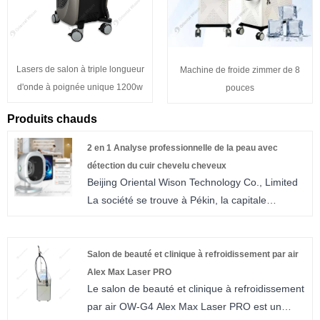
Lasers de salon à triple longueur
Machine de froide zimmer de 8
d'onde à poignée unique 1200w
pouces
Produits chauds
2 en 1 Analyse professionnelle de la peau avec
détection du cuir chevelu cheveux
Beijing Oriental Wison Technology Co., Limited
La société se trouve à Pékin, la capitale
chinoise, a été fondée il y a 20 ans.
Nous sommes engagés dans les domaines des
équipements de beauté depuis de nombreuses
Salon de beauté et clinique à refroidissement par air
années et nous a acquis une très bonne
Alex Max Laser PRO
Le salon de beauté et clinique à refroidissement
réputation dans le monde entier. Nous nous
par air OW-G4 Alex Max Laser PRO est un
intégrons à la recherche, au développement, à