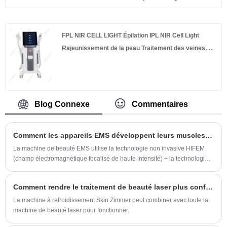
vitesse au laser à diode à poignée unique et de
ridules offre une solution complète pour
nombreux autres équipements de beauté
répondre à diverses préoccupations
depuis plus de 15 ans et a acquis une très
cosmétiques.
FPL NIR CELL LIGHT Épilation IPL NIR Cell Light
bonne réputation dans le monde entier. Nous
Rajeunissement de la peau Traitement des veines
intégrons la recherche, le développement, la
vasculaires Blanchiment de la peau Équipement de
fabrication, la formation et la vente
beauté au laser cosmétique
d'équipements de beauté. Notre gamme de
produits couvre les équipements laser
Blog Connexe
Commentaires
Alexandrite, IPL, laser à diode, HIFU et EMS.
Nous fournirons également un service OEM
Comment les appareils EMS développent leurs muscles et perdent du poids ?
pour répondre aux exigences du client.
La machine de beauté EMS utilise la technologie non invasive HIFEM
(champ électromagnétique focalisé de haute intensité) + la technologie
RF.
Comment rendre le traitement de beauté laser plus confortable?
La machine à refroidissement Skin Zimmer peut combiner avec toute la
machine de beauté laser pour fonctionner.