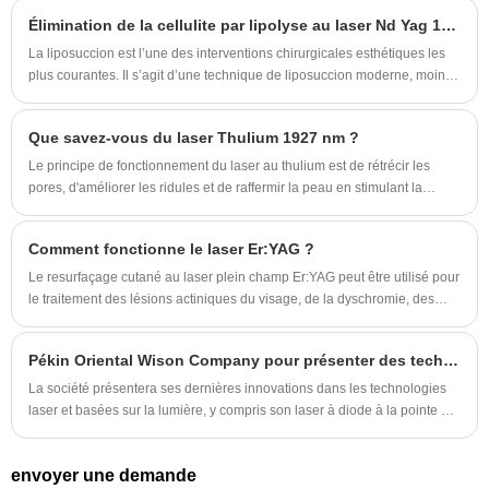
Élimination de la cellulite par lipolyse au laser Nd Yag 1064 nm
La liposuccion est l’une des interventions chirurgicales esthétiques les
plus courantes. Il s’agit d’une technique de liposuccion moderne, moins
agressive que la traditionnelle, pour éliminer les amas graisseux
localisés. L'énergie laser est utilisée pour liquéfier l'excès de graisse des
Que savez-vous du laser Thulium 1927 nm ?
zones traitées, suivie d'une aspiration, offrant ainsi l'avantage de la
collagénèse et du raffermissement de la peau.
Le principe de fonctionnement du laser au thulium est de rétrécir les
pores, d'améliorer les ridules et de raffermir la peau en stimulant la
production de collagène et en induisant sa contraction.
Comment fonctionne le laser Er:YAG ?
Le resurfaçage cutané au laser plein champ Er:YAG peut être utilisé pour
le traitement des lésions actiniques du visage, de la dyschromie, des
rhytides, des cicatrices, du laxisme cutané ou même pour l'amélioration
de la texture grossière de la peau.
Pékin Oriental Wison Company pour présenter des technologies laser de pointe à Dubaiderma 2025 - Booth 2B12
La société présentera ses dernières innovations dans les technologies
laser et basées sur la lumière, y compris son laser à diode à la pointe de
la technologie, son laser Picoseconde et ses systèmes IPL. Les visiteurs
sont invités à explorer ces solutions révolutionnaires au stand 2b12, où
envoyer une demande
l'avenir des traitements esthétiques et dermatologiques sera pleinement