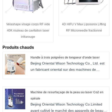
Velashape visage corps RF vide
4D HIFU V Max Liposonix Lifting
40K rouleau de cavitation laser
RF Microneedle fractionné
infrarouge
Produits chauds
Handle à trois poignées de longueur d'onde laser
Beijing Oriental Wison Technology Co., Ltd. est
un fabricant oriental sur des machines de
beauté avec un facteur depuis plus de 15 ans,
maintenant nous sommes un fabricant de gain
de poils au laser à trois longueurs d'onde.
Machine de resurfaçage de la peau au laser Co2 en
Laser, HIF, IPL, etc.
spirale
Beijing Oriental Wison Technology Co.Limited
ayant cultivé le marché des appareils de beauté