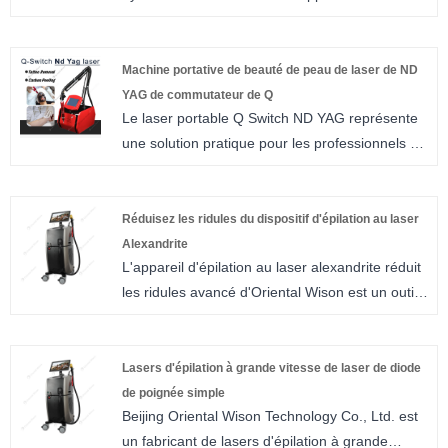
au laser pendant de nombreuses années et
collaboré avec de nombreux médecins et
cliniques professionnels au niveau national et
Machine portative de beauté de peau de laser de ND
international, et combinant les commentaires
YAG de commutateur de Q
Le laser portable Q Switch ND YAG représente
des clients avec les tendances du marché, nous
une solution pratique pour les professionnels de
sommes fiers de lancer un nouveau produit
la santé à la recherche d'options de traitement
début 2026 appelé la machine de resurfaçage
efficaces pour les lésions pigmentées et les
de la peau au laser Co2 en spirale. Son
tatouages ​​indésirables. Cet appareil combine
apparence unique, sa technologie la plus
Réduisez les ridules du dispositif d'épilation au laser
une technologie établie avec une portabilité
récente et sa qualité supérieure ont été
Alexandrite
L'appareil d'épilation au laser alexandrite réduit
moderne, ce qui le rend adapté à divers
largement saluées par les consommateurs. Il
les ridules avancé d'Oriental Wison est un outil
environnements cliniques.
ajoutera certainement une touche lumineuse à
de beauté multifonctionnel conçu pour fournir
votre parcours beauté.
des résultats exceptionnels en matière
d'épilation et de rajeunissement de la peau.
Lasers d'épilation à grande vitesse de laser de diode
Avec sa technologie de pointe et sa gamme
de poignée simple
Beijing Oriental Wison Technology Co., Ltd. est
polyvalente d'accessoires, cet appareil
un fabricant de lasers d'épilation à grande
d'épilation au laser Alexandrite pour réduire les