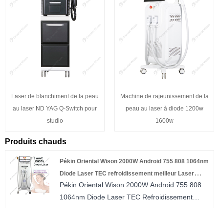
Laser de blanchiment de la peau
Machine de rajeunissement de la
au laser ND YAG Q-Switch pour
peau au laser à diode 1200w
studio
1600w
Produits chauds
Pékin Oriental Wison 2000W Android 755 808 1064nm
Diode Laser TEC refroidissement meilleur Laser
Pékin Oriental Wison 2000W Android 755 808
d'épilation
1064nm Diode Laser TEC Refroidissement
Meilleur laser d'épilation, c'est le type de