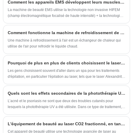
Nous poursuivons constamment le
machine toute la journée, 24 heures sur 24,
Comment les appareils EMS développent leurs muscles et perdent du poids ?
matière de beauté. Nous nous engageons à
développement de produits et l'innovation. La
sans temps d'arrêt.
jouer un rôle distinct et vital dans l’avancement
La machine de beauté EMS utilise la technologie non invasive HIFEM
(champ électromagnétique focalisé de haute intensité) + la technologie
dernière machine Zimmer Cooler a un design
de l’industrie de la beauté.
RF.
unique et vous apportera certainement plus de
surprises.
Comment fonctionne la machine de refroidissement de l'air?
Une machine à refroidissement à l'air est un échangeur de chaleur qui
utilise de l'air pour refroidir le liquide chaud.
Pourquoi de plus en plus de clients choisissent le laser AlexandRite pour faire la épilation?
Les gens choisissent souvent d'aller dans un spa pour les traitements
d'épilation, en particulier l'épilation au laser, tels que le laser Alexandrite,
le laser à diode et l'ECT.
Quels sont les effets secondaires de la photothérapie UV ?
L’acné et le psoriasis ne sont que deux des troubles cutanés pour
lesquels la photothérapie UV a été utilisée. Dans ce type de traitement,
l’exposition de la peau aux rayons UV s’effectue dans des conditions
réglementées. Il est crucial d’être conscient de tout effet indésirable
L'équipement de beauté au laser CO2 fractionné, en tant que technologie révolutionnaire dans le domaine de la beauté, a apporté de bonnes nouvelles à de nombreux amateurs de beauté grâce à ses avantages uniques dans le traitement de la peau.
possible, même s’il s’est avéré efficace dans le traitement de certains
problèmes.
Cet appareil de beauté utilise une technologie avancée de laser au