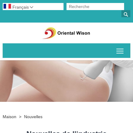
Français


Basc
Maison
>
Nouvelles