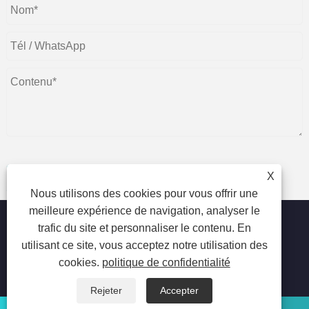
X
soumettre
Nous utilisons des cookies pour vous offrir une
meilleure expérience de navigation, analyser le
trafic du site et personnaliser le contenu. En
utilisant ce site, vous acceptez notre utilisation des
Copyright © 2023 Beijing Oriental Wison Technology Co.,
cookies.
politique de confidentialité
Limited - Épilation au laser, épilation, machine de beauté au
laser - Tous droits réservés.
Rejeter
Accepter