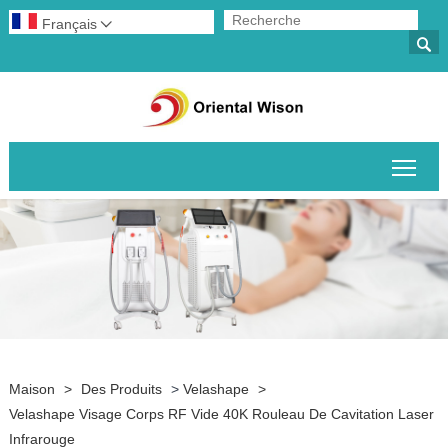
Français


Basc
Maison
>
Des Produits
>
Velashape
>
Velashape Visage Corps RF Vide 40K Rouleau De Cavitation Laser
Infrarouge