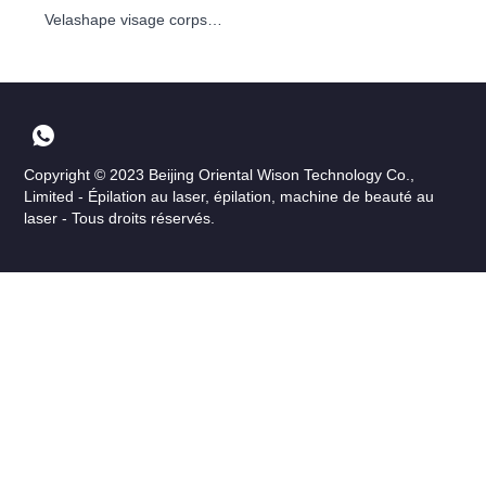
Velashape visage corps sculpter RF vide Cavitation corps minceur
Copyright © 2023 Beijing Oriental Wison Technology Co.,
Limited - Épilation au laser, épilation, machine de beauté au
laser - Tous droits réservés.