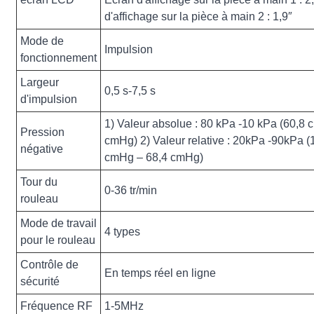
d'affichage sur la pièce à main 2 : 1,9″
Mode de
Impulsion
fonctionnement
Largeur
0,5 s-7,5 s
d'impulsion
1) Valeur absolue : 80 kPa -10 kPa (60,8 
Pression
cmHg) 2) Valeur relative : 20kPa -90kPa (
négative
cmHg – 68,4 cmHg)
Tour du
0-36 tr/min
rouleau
Mode de travail
4 types
pour le rouleau
Contrôle de
En temps réel en ligne
sécurité
Fréquence RF
1-5MHz