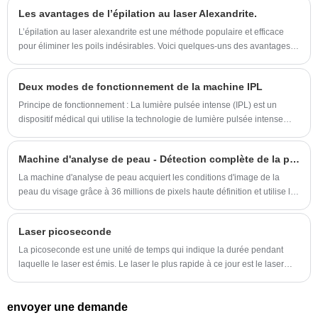
joues, mais peut également façonner le corps
Les avantages de l’épilation au laser Alexandrite.
dans la poignée liposonix, V max pour un
L’épilation au laser alexandrite est une méthode populaire et efficace
traitement complet du visage, y compris le
pour éliminer les poils indésirables. Voici quelques-uns des avantages
contour des yeux. , micro-aiguille RF pour les
associés à l’épilation au laser Alexandrite :
vergetures, l'acné, le resurfaçage, etc. 1
Deux modes de fonctionnement de la machine IPL
machine peut effectuer un traitement de 4
Principe de fonctionnement : La lumière pulsée intense (IPL) est un
façons et un prix compétitif devenant un
dispositif médical qui utilise la technologie de lumière pulsée intense
équipement de base pour une clinique de
sans laser pour traiter les problèmes de peau.
beauté.
Machine d'analyse de peau - Détection complète de la peau
La machine d'analyse de peau acquiert les conditions d'image de la
peau du visage grâce à 36 millions de pixels haute définition et utilise la
technologie d'imagerie à 8 spectres, la technologie de reconnaissance
faciale AI, la technologie d'apprentissage en profondeur, la technologie
Laser picoseconde
de simulation de peau 3D, ainsi que le cloud computing et le stockage
en cloud pour effectuer des analyses quantitatives superficielles et
La picoseconde est une unité de temps qui indique la durée pendant
profondes. analyse des caractéristiques pathologiques de la peau.
laquelle le laser est émis. Le laser le plus rapide à ce jour est le laser
nanoseconde (laser conventionnel), et la picoseconde est 1 000 fois plus
rapide que la nanoseconde.
envoyer une demande