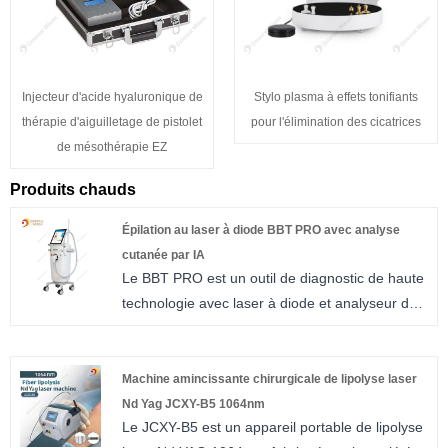
Injecteur d'acide hyaluronique de
Stylo plasma à effets tonifiants
thérapie d'aiguilletage de pistolet
pour l'élimination des cicatrices
de mésothérapie EZ
Produits chauds
Épilation au laser à diode BBT PRO avec analyse
cutanée par IA
Le BBT PRO est un outil de diagnostic de haute
technologie avec laser à diode et analyseur de
peau, basé sur l'IA, intégré dans les machines
professionnelles d'épilation au laser à diode.
Il utilise l’imagerie avancée et l’IA pour analyser
Machine amincissante chirurgicale de lipolyse laser
l’état de la peau, les pigments et les follicules
Nd Yag JCXY-B5 1064nm
Le JCXY-B5 est un appareil portable de lipolyse
pileux, permettant ainsi des paramètres de