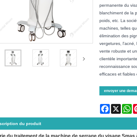
permanente du visag
blanchiment de la pe
poids, etc. La soci
machines, telles qu
élimination des pig
vergetures, l'acné, 
vente robuste et un
clientèle important
reconnaissance soul
efficaces et fiables
envoyer une dema
Facebook
X
Wh
scription du produit
ie du traitement de la machine de serrage du visage Smas 