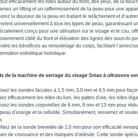
duit efficacement les rides autour du front, des yeux, de la bouc
tenez un lifting et un raffermissement de la peau pour une appa
orez la douceur de la peau en traitant le relâchement et d’autres
nvient universellement à tous les types de peau, garantissant un
écialement conçu pour une utilisation sur le visage et le cou, of
sserrement ciblé du front et élévation des lignes des sourcils po
endre les bénéfices au remodelage du corps, facilitant l’amincis
formation esthétique holistique.
ls de la machine de serrage du visage Smas à ultrasons ver
ilisez les sondes faciales à 1,5 mm, 3,0 mm et 4,5 mm pour façonn
uez efficacement les rides du lion, les pattes d'oie, les rides lég
ilisez les sondes corporelles de 6 mm, 9 mm et 13 mm pour réduire
 peau d'orange et la cellulite. Simultanément, resserrez et soulev
s.
ofitez de la sonde brevetée de 2,0 mm pour son efficacité remar
es de croissance et des marques d'obésité. Cette sonde spécial