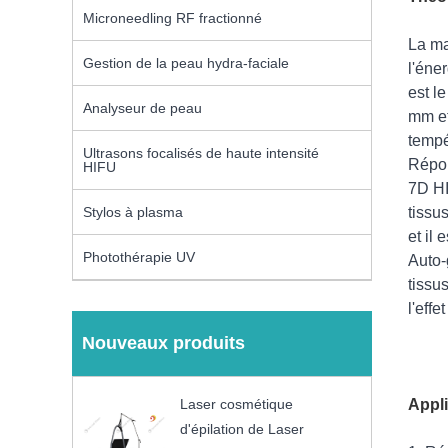
Microneedling RF fractionné
La ma
Gestion de la peau hydra-faciale
l'éne
est l
Analyseur de peau
mm et
tempé
Ultrasons focalisés de haute intensité
Répon
HIFU
7D HI
tissu
Stylos à plasma
et il 
Photothérapie UV
Auto-
tissu
l'effe
Nouveaux produits
Appli
Laser cosmétique
d'épilation de Laser