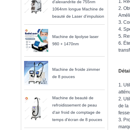
1. Ré
d'alexandrite de 755nm
2. Ob
1064nm longue Machine de
Améli
beauté de Laser d'impulsion
3. Co
4. Sp
5. Re
Machine de lipolyse laser
6. Ét
980 + 1470nm
trans
Machine de froide zimmer
Détai
de 8 pouces
1. Ut
attén
Machine de beauté de
2. Ut
refroidissement de peau
de la
d'air froid de comptage de
fesse
temps d'écran de 8 pouces
3. Pr
marqu