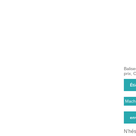
Balise
prix, 
Ét
Machi
en
N'hés