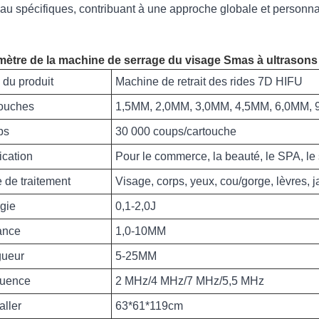
au spécifiques, contribuant à une approche globale et personna
ètre de la machine de serrage du visage Smas à ultrasons
du produit
Machine de retrait des rides 7D HIFU
ouches
1,5MM, 2,0MM, 3,0MM, 4,5MM, 6,0MM,
ps
30 000 coups/cartouche
ication
Pour le commerce, la beauté, le SPA, le
 de traitement
Visage, corps, yeux, cou/gorge, lèvres, 
gie
0,1-2,0J
ance
1,0-10MM
ueur
5-25MM
quence
2 MHz/4 MHz/7 MHz/5,5 MHz
ller
63*61*119cm