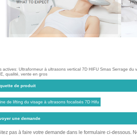
s actives: Ultraformeur à ultrasons vertical 7D HIFU Smas Serrage du vis
CE, qualité, vente en gros
iquette de produit
ne de lifting du visage à ultrasons focalisés 7D Hifu
voyer une demande
itez pas à faire votre demande dans le formulaire ci-dessous. 