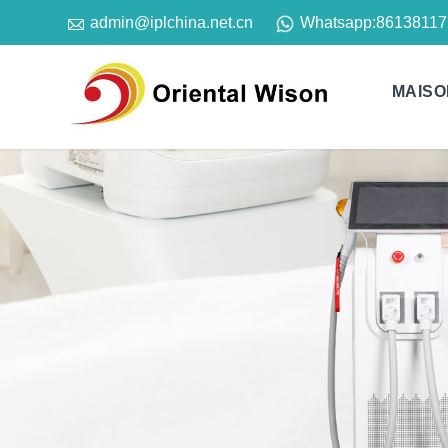

Whatsapp:
86138117
admin@iplchina.net.cn
MAISO