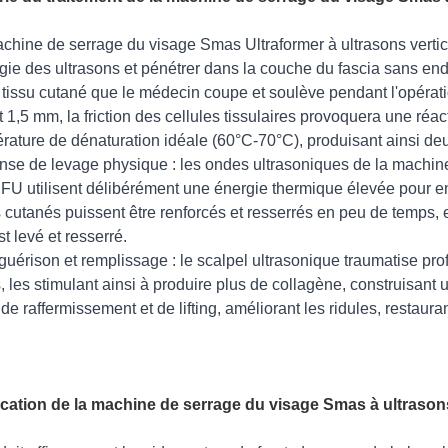
chine de serrage du visage Smas Ultraformer à ultrasons verti
rgie des ultrasons et pénétrer dans la couche du fascia sans e
e tissu cutané que le médecin coupe et soulève pendant l'opératio
 1,5 mm, la friction des cellules tissulaires provoquera une réa
rature de dénaturation idéale (60°C-70°C), produisant ainsi deu
se de levage physique : les ondes ultrasoniques de la machine
FU utilisent délibérément une énergie thermique élevée pour en
s cutanés puissent être renforcés et resserrés en peu de temps, 
est levé et resserré.
guérison et remplissage : le scalpel ultrasonique traumatise pr
s, les stimulant ainsi à produire plus de collagène, construisan
t de raffermissement et de lifting, améliorant les ridules, restauran
cation de la machine de serrage du visage Smas à ultrason