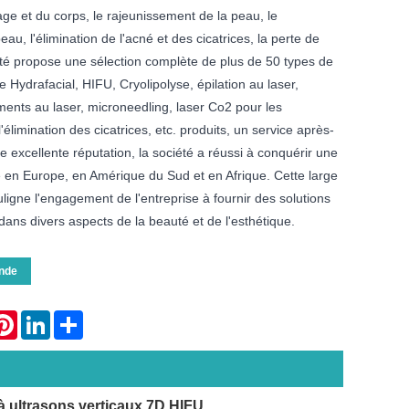
e et du corps, le rajeunissement de la peau, le
au, l'élimination de l'acné et des cicatrices, la perte de
été propose une sélection complète de plus de 50 types de
e Hydrafacial, HIFU, Cryolipolyse, épilation au laser,
ments au laser, microneedling, laser Co2 pour les
l'élimination des cicatrices, etc. produits, un service après-
e excellente réputation, la société a réussi à conquérir une
e en Europe, en Amérique du Sud et en Afrique. Cette large
igne l'engagement de l'entreprise à fournir des solutions
 dans divers aspects de la beauté et de l'esthétique.
nde
atsApp
Pinterest
LinkedIn
Share
à ultrasons verticaux 7D HIFU