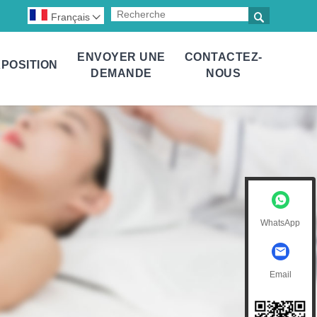

Français

ENVOYER UNE
CONTACTEZ-
POSITION
DEMANDE
NOUS
WhatsApp
Email