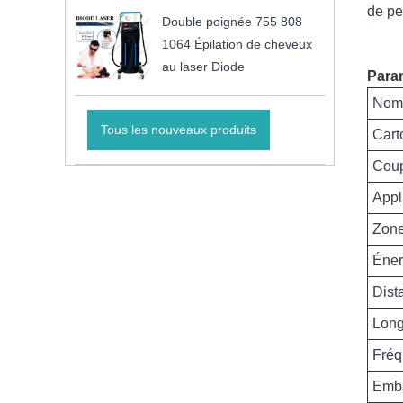
de pe
Double poignée 755 808
1064 Épilation de cheveux
au laser Diode
Param
Nom 
Tous les nouveaux produits
Cart
Cou
Appl
Zone
Éner
Dist
Long
Fré
Emba