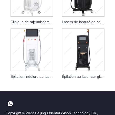
Clinique de rajeunissement de la peau du laser 808nm à diode 1200W 1600W
Lasers de beauté de soins de la peau du laser 808nm de diode de 1600W 2000W
Épilation indolore au laser à diode à double poignée
Épilation au laser sur glace pour peau Titanium Platinum
Copyright © 2023 Beijing Oriental Wison Technology Co.,