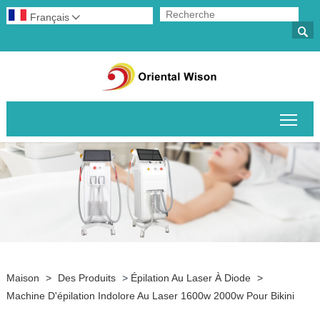
Français


Basc
Maison
>
Des Produits
>
Épilation Au Laser À Diode
>
Machine D'épilation Indolore Au Laser 1600w 2000w Pour Bikini