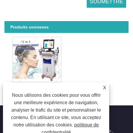
Produits connexes
X
15 sur 1 machine à visage hydroélectrique de soins de la peau
Nous utilisons des cookies pour vous offrir
une meilleure expérience de navigation,
analyser le trafic du site et personnaliser le
contenu. En utilisant ce site, vous acceptez
notre utilisation des cookies.
politique de
Copyright © 2023 Beijing Oriental Wison Technology Co.,
confidentialité