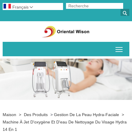
Français


Basc
Maison
>
Des Produits
>
Gestion De La Peau Hydra-Faciale
>
Machine À Jet D'oxygène Et D'eau De Nettoyage Du Visage Hydra
14 En 1