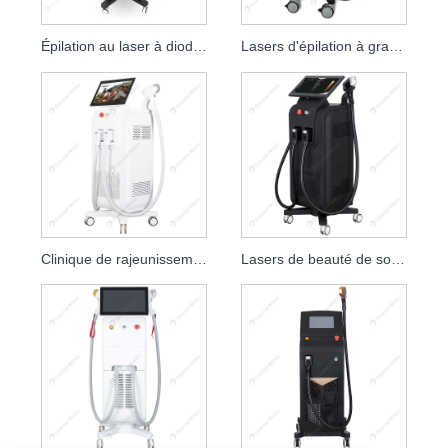
Épilation au laser à diode à quatre longueurs d'onde
Lasers d'épilation à grande vitesse de laser de diode de poignée simple
Clinique de rajeunissement de la peau du laser 808nm à diode 1200W 1600W
Lasers de beauté de soins de la peau du laser 808nm de diode de 1600W 2000W